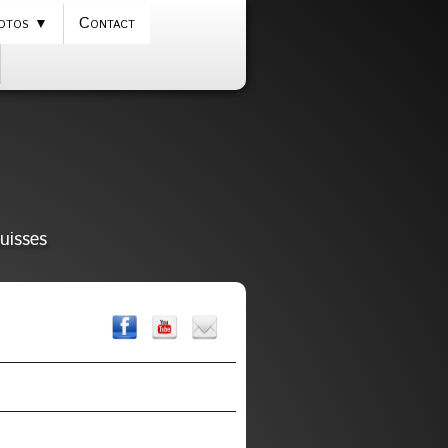
otos
Contact
▼
uisses